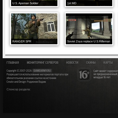
U.S. Apeman Soldier
1st MD
RANGER SPR
Soviet Zoya replace U.S.Rifleman
ГЛАВНАЯ
МОНИТОРИНГ СЕРВЕРОВ
НОВОСТИ
СКИНЫ
КАРТЫ
Copyright © 2007-2026
GAMEARMY.RU
Сайт может содержат
не предназначенный
Разрешается использование материалов портала при
младше 16 лет
обязательном указании ссылки на источник
Create and Design: Родионов Вадим
Спонсор раздела: