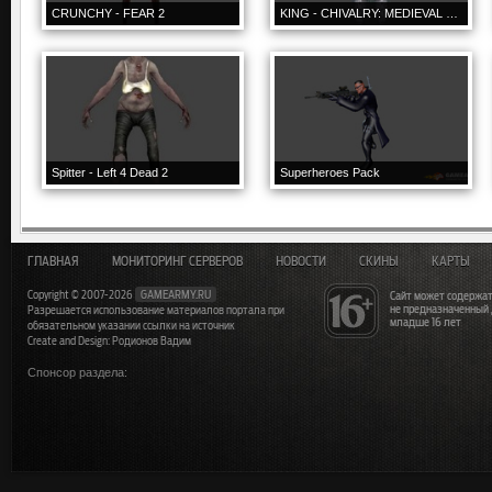
CRUNCHY - FEAR 2
KING - CHIVALRY: MEDIEVAL WARFARE
Spitter - Left 4 Dead 2
Superheroes Pack
ГЛАВНАЯ
МОНИТОРИНГ СЕРВЕРОВ
НОВОСТИ
СКИНЫ
КАРТЫ
Copyright © 2007-2026
GAMEARMY.RU
Сайт может содержат
не предназначенный
Разрешается использование материалов портала при
младше 16 лет
обязательном указании ссылки на источник
Create and Design: Родионов Вадим
Спонсор раздела: