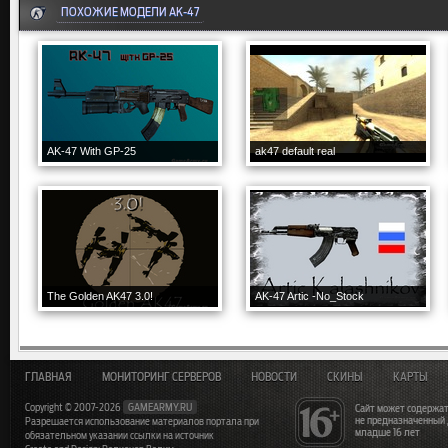
ПОХОЖИЕ МОДЕЛИ AK-47
AK-47 With GP-25
ak47 default real
The Golden AK47 3.0!
AK-47 Artic -No_Stock
ГЛАВНАЯ
МОНИТОРИНГ СЕРВЕРОВ
НОВОСТИ
СКИНЫ
КАРТЫ
Copyright © 2007-2026
GAMEARMY.RU
Сайт может содержат
не предназначенный
Разрешается использование материалов портала при
младше 16 лет
обязательном указании ссылки на источник