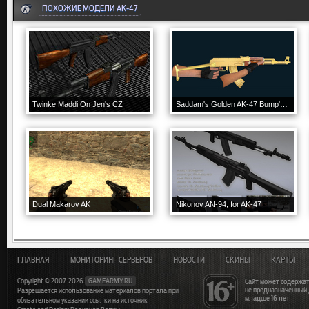
ПОХОЖИЕ МОДЕЛИ AK-47
Twinke Maddi On Jen's CZ
Saddam's Golden AK-47 Bump'd N' Reflective!!
Dual Makarov AK
Nikonov AN-94, for AK-47
ГЛАВНАЯ
МОНИТОРИНГ СЕРВЕРОВ
НОВОСТИ
СКИНЫ
КАРТЫ
Copyright © 2007-2026
GAMEARMY.RU
Сайт может содержат
не предназначенный
Разрешается использование материалов портала при
младше 16 лет
обязательном указании ссылки на источник