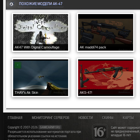
ПОХОЖИЕ МОДЕЛИ AK-47
AK47 With Digital Camouflage
AK maddi74 pack
THAY's Ak Skin
AKS-47!
ГЛАВНАЯ
МОНИТОРИНГ СЕРВЕРОВ
НОВОСТИ
СКИНЫ
КАРТЫ
Copyright © 2007-2026
GAMEARMY.RU
Сайт может содержат
не предназначенный
Разрешается использование материалов портала при
младше 16 лет
обязательном указании ссылки на источник