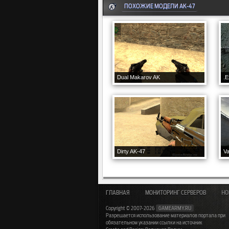
ПОХОЖИЕ МОДЕЛИ AK-47
Dual Makarov AK
.E
Dirty AK-47
ГЛАВНАЯ
МОНИТОРИНГ СЕРВЕРОВ
НО
Copyright © 2007-2026
GAMEARMY.RU
Разрешается использование материалов портала при
обязательном указании ссылки на источник