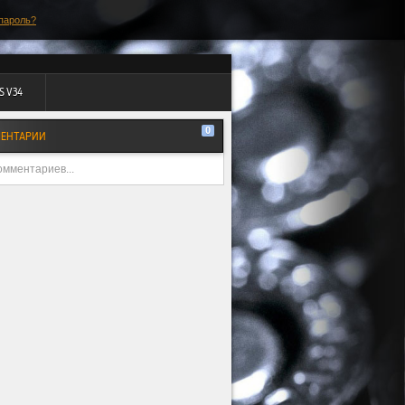
пароль?
S V34
0
ЕНТАРИИ
омментариев...