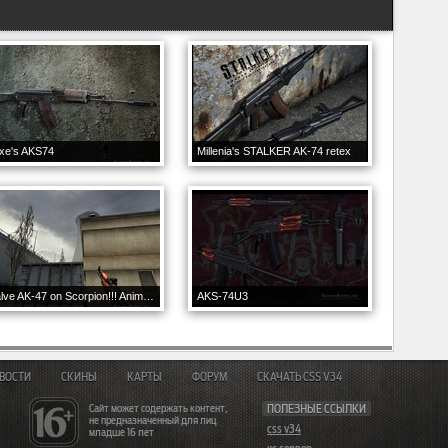
xe's AKS74
Millenia's STALKER AK-74 retex
Valve AK-47 on Scorpion!!! Animations
AKS-74U3
ВОСТИ
СКИНЫ
КАРТЫ
ФОРУМ
СКАЧАТЬ CSS V34
Сайт может содержать контент,
ПОЛЕЗНЫЕ ССЫЛКИ
не предназначенный для лиц
css v34
младше 16 лет