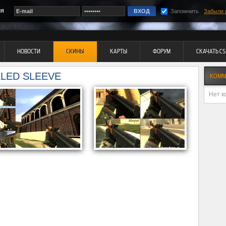
ия
Запомнить
Забыли 
НОВОСТИ
СКИНЫ
КАРТЫ
ФОРУМ
СКАЧАТЬ CS
ELED SLEEVE
КОММ
Нет к