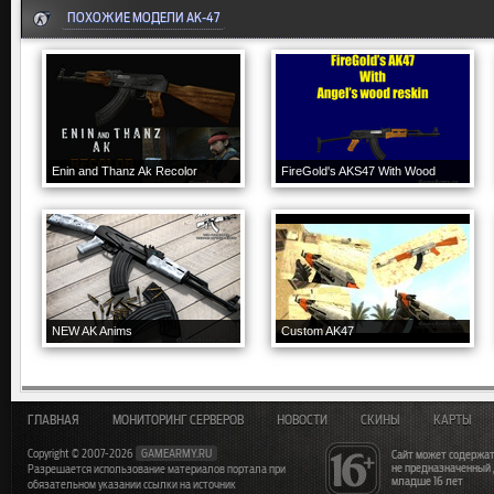
ПОХОЖИЕ МОДЕЛИ AK-47
Enin and Thanz Ak Recolor
FireGold's AKS47 With Wood
NEW AK Anims
Custom AK47
ГЛАВНАЯ
МОНИТОРИНГ СЕРВЕРОВ
НОВОСТИ
СКИНЫ
КАРТЫ
Copyright © 2007-2026
GAMEARMY.RU
Сайт может содержат
не предназначенный
Разрешается использование материалов портала при
младше 16 лет
обязательном указании ссылки на источник