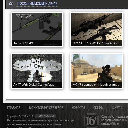
ПОХОЖИЕ МОДЕЛИ AK-47
Tactical G3A3
SIG SG551 7.62 TYPE for AK47
AK47 With Digital Camouflage
AK 47 sopmod on Kiyoshi animation
ГЛАВНАЯ
МОНИТОРИНГ СЕРВЕРОВ
НОВОСТИ
СКИНЫ
КАРТЫ
Copyright © 2007-2026
GAMEARMY.RU
Сайт может содержат
не предназначенный
Разрешается использование материалов портала при
младше 16 лет
обязательном указании ссылки на источник