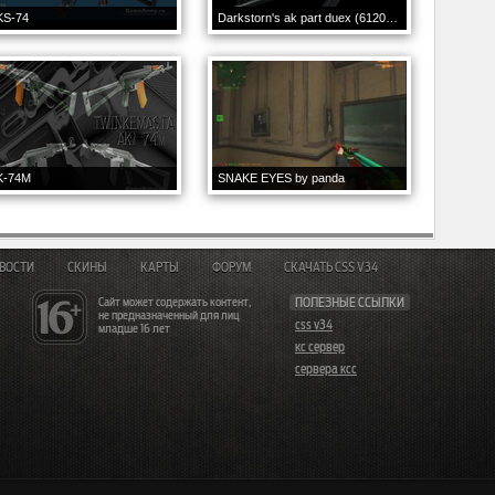
KS-74
Darkstorn's ak part duex (61207 animations)
K-74M
SNAKE EYES by panda
ВОСТИ
СКИНЫ
КАРТЫ
ФОРУМ
СКАЧАТЬ CSS V34
Сайт может содержать контент,
ПОЛЕЗНЫЕ ССЫЛКИ
не предназначенный для лиц
css v34
младше 16 лет
кс сервер
сервера ксс