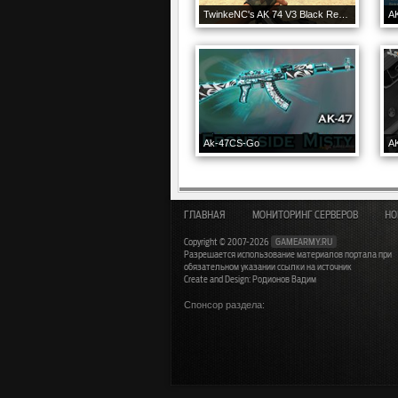
TwinkeNC's AK 74 V3 Black Reskin
A
Ak-47CS-Go
A
ГЛАВНАЯ
МОНИТОРИНГ СЕРВЕРОВ
НО
Copyright © 2007-2026
GAMEARMY.RU
Разрешается использование материалов портала при
обязательном указании ссылки на источник
Create and Design: Родионов Вадим
Спонсор раздела: