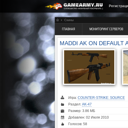
Регистрац
Скины
ГЛАВНАЯ
МОНИТОРИНГ СЕРВЕРОВ
MADDI AK ON DEFAULT 
Игра:
COUNTER-STRIKE: SOURCE
Раздел:
AK-47
Размер: 3.86 МБ
Добавлен: 02 Июля 2010
Голосов:
58