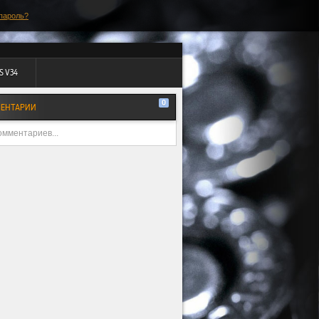
пароль?
S V34
0
ЕНТАРИИ
омментариев...