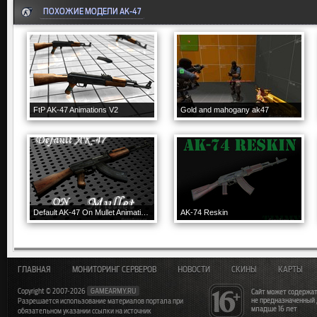
ПОХОЖИЕ МОДЕЛИ AK-47
FtP AK-47 Animations V2
Gold and mahogany ak47
Default AK-47 On Mullet Animations
AK-74 Reskin
ГЛАВНАЯ
МОНИТОРИНГ СЕРВЕРОВ
НОВОСТИ
СКИНЫ
КАРТЫ
Copyright © 2007-2026
GAMEARMY.RU
Сайт может содержат
не предназначенный
Разрешается использование материалов портала при
младше 16 лет
обязательном указании ссылки на источник