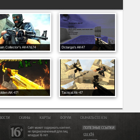
ain Collector's AK47&74
Dctarga's AK47
lden AK-47!
Tactical Ak-47
ВОСТИ
СКИНЫ
КАРТЫ
ФОРУМ
СКАЧАТЬ CSS V34
Сайт может содержать контент,
ПОЛЕЗНЫЕ ССЫЛКИ
не предназначенный для лиц
css v34
младше 16 лет