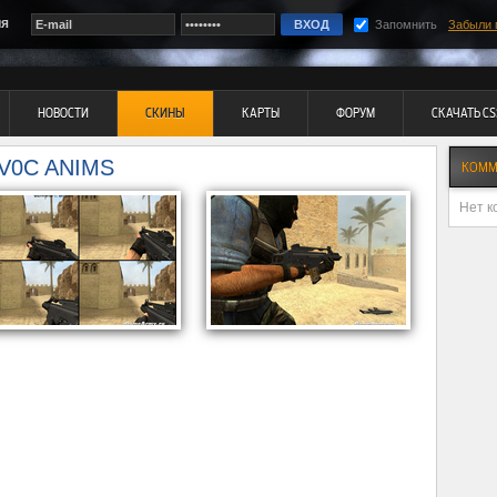
ия
Запомнить
Забыли 
НОВОСТИ
СКИНЫ
КАРТЫ
ФОРУМ
СКАЧАТЬ CS
V0C ANIMS
КОММ
Нет к