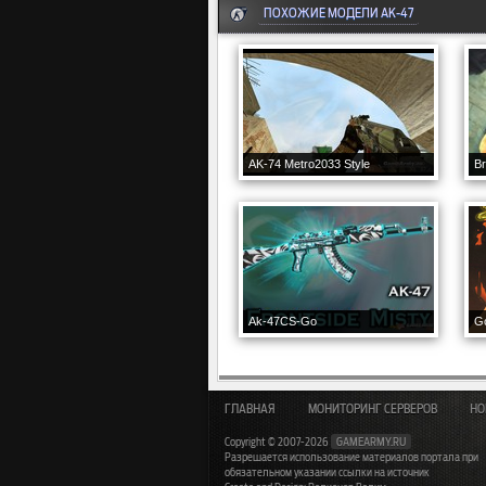
ПОХОЖИЕ МОДЕЛИ AK-47
AK-74 Metro2033 Style
Br
Ak-47CS-Go
Go
ГЛАВНАЯ
МОНИТОРИНГ СЕРВЕРОВ
НО
Copyright © 2007-2026
GAMEARMY.RU
Разрешается использование материалов портала при
обязательном указании ссылки на источник