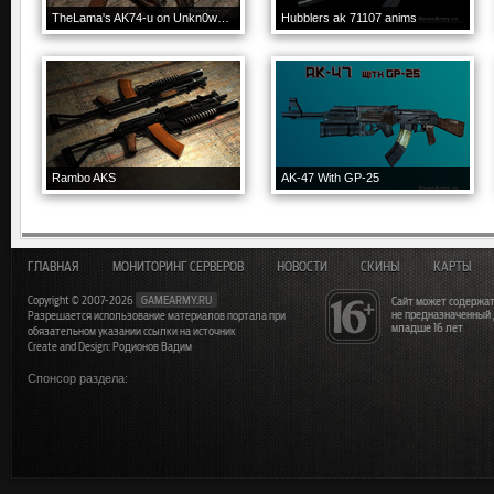
TheLama's AK74-u on Unkn0wn's Animations
Hubblers ak 71107 anims
Rambo AKS
AK-47 With GP-25
ГЛАВНАЯ
МОНИТОРИНГ СЕРВЕРОВ
НОВОСТИ
СКИНЫ
КАРТЫ
Copyright © 2007-2026
GAMEARMY.RU
Сайт может содержат
не предназначенный
Разрешается использование материалов портала при
младше 16 лет
обязательном указании ссылки на источник
Create and Design: Родионов Вадим
Спонсор раздела: