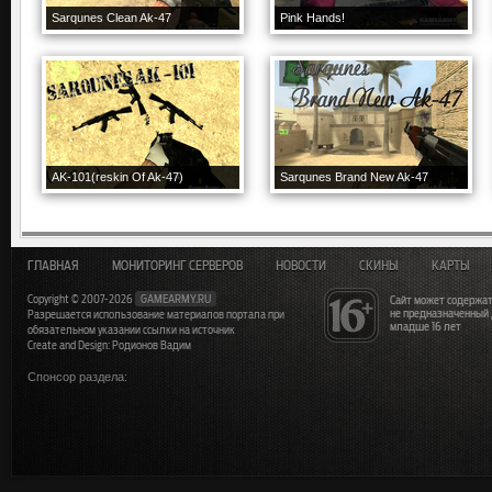
Sarqunes Clean Ak-47
Pink Hands!
AK-101(reskin Of Ak-47)
Sarqunes Brand New Ak-47
ГЛАВНАЯ
МОНИТОРИНГ СЕРВЕРОВ
НОВОСТИ
СКИНЫ
КАРТЫ
Copyright © 2007-2026
GAMEARMY.RU
Сайт может содержат
не предназначенный
Разрешается использование материалов портала при
младше 16 лет
обязательном указании ссылки на источник
Create and Design: Родионов Вадим
Спонсор раздела: