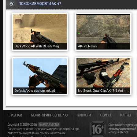
ПОХОЖИЕ МОДЕЛИ AK-47
DarkWood AK with Bluish Mag
AK-73 Rekin
Default AK w custom reload
No Stock Dual Clip AK47(5 Anim Pack)
ГЛАВНАЯ
МОНИТОРИНГ СЕРВЕРОВ
НОВОСТИ
СКИНЫ
КАРТЫ
Copyright © 2007-2026
GAMEARMY.RU
Сайт может содержат
не предназначенный
Разрешается использование материалов портала при
младше 16 лет
обязательном указании ссылки на источник