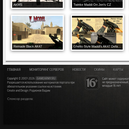
AKMS
Twinke Maddi On Jen's CZ
Remade Black AK47
Ghetto Style Maddi's AK47 Default Anims
ГЛАВНАЯ
МОНИТОРИНГ СЕРВЕРОВ
НОВОСТИ
СКИНЫ
КАРТЫ
Copyright © 2007-2026
GAMEARMY.RU
Сайт может содержат
не предназначенный
Разрешается использование материалов портала при
младше 16 лет
обязательном указании ссылки на источник
Create and Design: Родионов Вадим
Спонсор раздела: