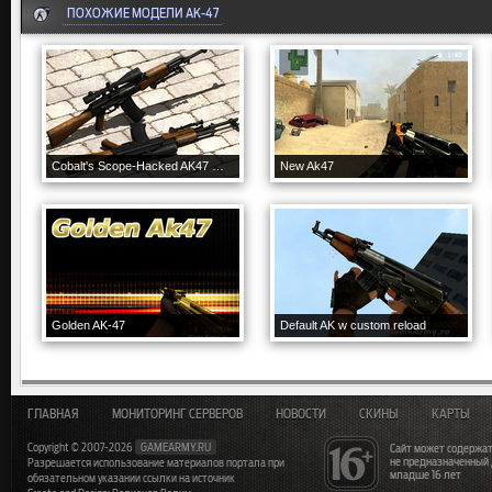
ПОХОЖИЕ МОДЕЛИ AK-47
Cobalt's Scope-Hacked AK47 With Bipods
New Ak47
Golden AK-47
Default AK w custom reload
ГЛАВНАЯ
МОНИТОРИНГ СЕРВЕРОВ
НОВОСТИ
СКИНЫ
КАРТЫ
Copyright © 2007-2026
GAMEARMY.RU
Сайт может содержат
не предназначенный
Разрешается использование материалов портала при
младше 16 лет
обязательном указании ссылки на источник