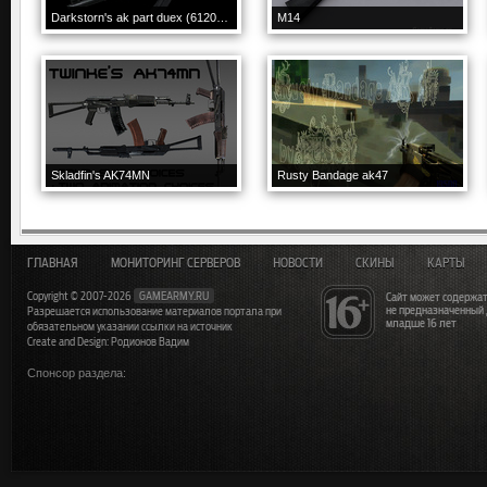
Darkstorn's ak part duex (61207 animations)
M14
Skladfin's AK74MN
Rusty Bandage ak47
ГЛАВНАЯ
МОНИТОРИНГ СЕРВЕРОВ
НОВОСТИ
СКИНЫ
КАРТЫ
Copyright © 2007-2026
GAMEARMY.RU
Сайт может содержат
не предназначенный
Разрешается использование материалов портала при
младше 16 лет
обязательном указании ссылки на источник
Create and Design: Родионов Вадим
Спонсор раздела: