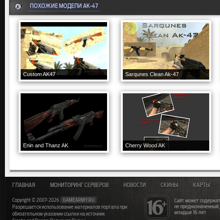
ПОХОЖИЕ МОДЕЛИ AK-47
Custom AK47
Sarqunes Clean Ak-47
Enin and Thanz AK
Cherry Wood AK
ГЛАВНАЯ
МОНИТОРИНГ СЕРВЕРОВ
НОВОСТИ
СКИНЫ
КАРТЫ
Copyright © 2007-2026
GAMEARMY.RU
Сайт может содержат
не предназначенный
Разрешается использование материалов портала при
младше 16 лет
обязательном указании ссылки на источник