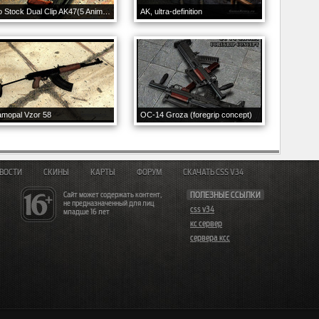
No Stock Dual Clip AK47(5 Anim Pack)
AK, ultra-definition
amopal Vzor 58
OC-14 Groza (foregrip concept)
ВОСТИ
СКИНЫ
КАРТЫ
ФОРУМ
СКАЧАТЬ CSS V34
Сайт может содержать контент,
ПОЛЕЗНЫЕ ССЫЛКИ
не предназначенный для лиц
css v34
младше 16 лет
кс сервер
сервера ксс