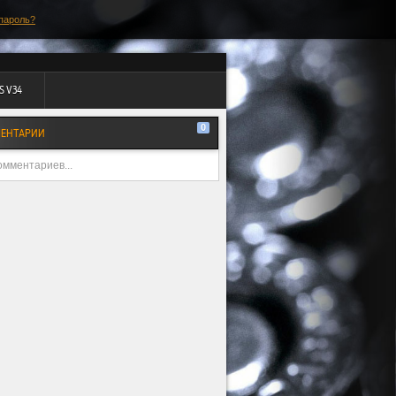
пароль?
S V34
0
ЕНТАРИИ
омментариев...