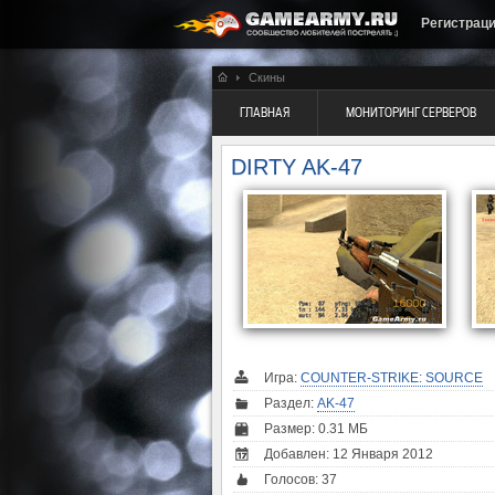
Регистрац
Скины
ГЛАВНАЯ
МОНИТОРИНГ СЕРВЕРОВ
DIRTY AK-47
Игра:
COUNTER-STRIKE: SOURCE
Раздел:
AK-47
Размер: 0.31 МБ
Добавлен: 12 Января 2012
Голосов:
37