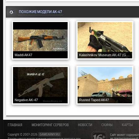
ПОХОЖИЕ МОДЕЛИ AK-47
Maddi AK47
Kalashnikov Museum AK-47 (Green) v.1
Negative AK-47
Rusted Taped AK47
ГЛАВНАЯ
МОНИТОРИНГ СЕРВЕРОВ
НОВОСТИ
СКИНЫ
КАРТЫ
Copyright © 2007-2026
GAMEARMY.RU
Сайт может содержат
не предназначенный
Разрешается использование материалов портала при