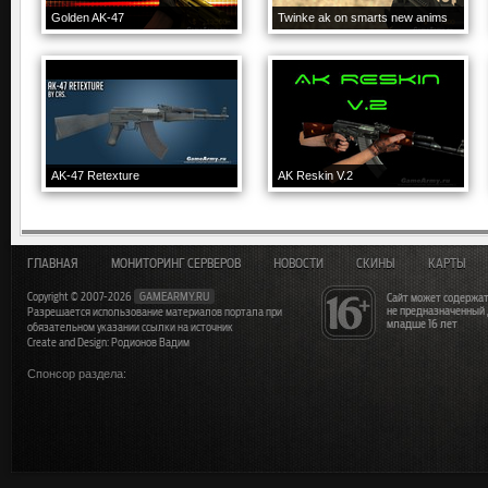
Golden AK-47
Twinke ak on smarts new anims
AK-47 Retexture
AK Reskin V.2
ГЛАВНАЯ
МОНИТОРИНГ СЕРВЕРОВ
НОВОСТИ
СКИНЫ
КАРТЫ
Copyright © 2007-2026
GAMEARMY.RU
Сайт может содержат
не предназначенный
Разрешается использование материалов портала при
младше 16 лет
обязательном указании ссылки на источник
Create and Design: Родионов Вадим
Спонсор раздела: