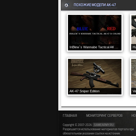
ПОХОЖИЕ МОДЕЛИ AK-47
InBlew`s Wannabe Tactical AK 47 (4 colors)
AK-47 Sniper Edition
Va
ГЛАВНАЯ
МОНИТОРИНГ СЕРВЕРОВ
НО
Copyright © 2007-2026
GAMEARMY.RU
Разрешается использование материалов портала при
обязательном указании ссылки на источник