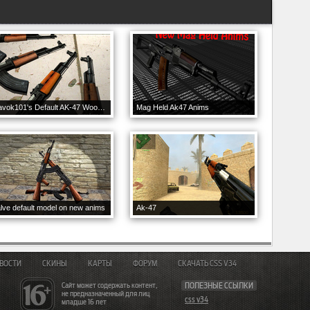
Havok101's Default AK-47 Wood Pack
Mag Held Ak47 Anims
lve default model on new anims
Ak-47
ВОСТИ
СКИНЫ
КАРТЫ
ФОРУМ
СКАЧАТЬ CSS V34
Сайт может содержать контент,
ПОЛЕЗНЫЕ ССЫЛКИ
не предназначенный для лиц
css v34
младше 16 лет