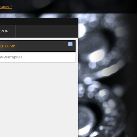
пароль?
S V34
0
ЕНТАРИИ
омментариев...