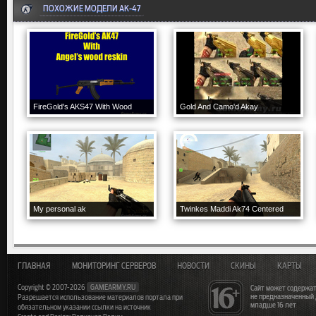
ПОХОЖИЕ МОДЕЛИ AK-47
FireGold's AKS47 With Wood
Gold And Camo'd Akay
My personal ak
Twinkes Maddi Ak74 Centered
ГЛАВНАЯ
МОНИТОРИНГ СЕРВЕРОВ
НОВОСТИ
СКИНЫ
КАРТЫ
Copyright © 2007-2026
GAMEARMY.RU
Сайт может содержат
не предназначенный
Разрешается использование материалов портала при
младше 16 лет
обязательном указании ссылки на источник