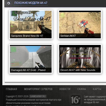
ПОХОЖИЕ МОДЕЛИ AK-47
Sarqunes Brand New Ak-47
Serbian AK47
Damaged AK-47 Gold - Plated
Desert AK47 with New Sounds
ГЛАВНАЯ
МОНИТОРИНГ СЕРВЕРОВ
НОВОСТИ
СКИНЫ
КАРТЫ
Copyright © 2007-2026
GAMEARMY.RU
Сайт может содержат
не предназначенный
Разрешается использование материалов портала при
младше 16 лет
обязательном указании ссылки на источник