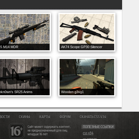
NS M14 MDR
AK74 Scope GP30 Silencer
nkn0wn's SR25 Anims
Wooden g3sg1
ВОСТИ
СКИНЫ
КАРТЫ
ФОРУМ
СКАЧАТЬ CSS V34
Сайт может содержать контент,
ПОЛЕЗНЫЕ ССЫЛКИ
не предназначенный для лиц
css v34
младше 16 лет