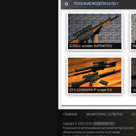
ПОХОЖИЕ МОДЕЛИ G3/SG-1
G3SG1 wooden (UPDATED)
I
ZF3 12X56SSG-P scope G3
U
ГЛАВНАЯ
МОНИТОРИНГ СЕРВЕРОВ
НО
Copyright © 2007-2026
GAMEARMY.RU
Разрешается использование материалов портала при
обязательном указании ссылки на источник