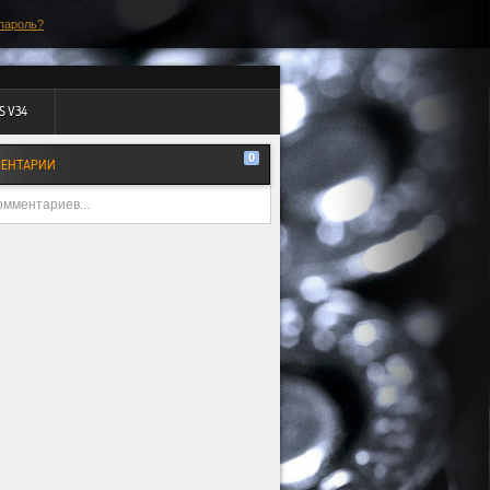
пароль?
S V34
0
ЕНТАРИИ
омментариев...