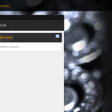
пароль?
S V34
0
ЕНТАРИИ
омментариев...