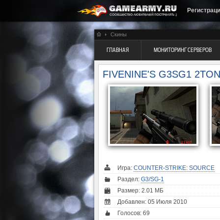
Регистрац
Скины
ГЛАВНАЯ
МОНИТОРИНГ СЕРВЕРОВ
FIVENINE'S G3SG1 2T
Игра:
COUNTER-STRIKE: SOURCE
Раздел:
G3/SG-1
Размер: 2.01 МБ
Добавлен: 05 Июля 2010
Голосов:
69