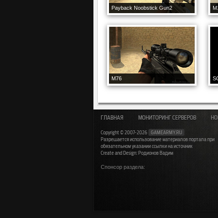
Payback Noobstick Gun2
M
M76
S
ГЛАВНАЯ
МОНИТОРИНГ СЕРВЕРОВ
НО
Copyright © 2007-2026
GAMEARMY.RU
Разрешается использование материалов портала при
обязательном указании ссылки на источник
Create and Design: Родионов Вадим
Спонсор раздела: