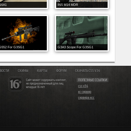
16A1
INS M14 MDR
G552 For G3SG1
G3A3 Scope For G3SG1
ВОСТИ
СКИНЫ
КАРТЫ
ФОРУМ
СКАЧАТЬ CSS V34
Сайт может содержать контент,
ПОЛЕЗНЫЕ ССЫЛКИ
не предназначенный для лиц
css v34
младше 16 лет
кс сервер
сервера ксс