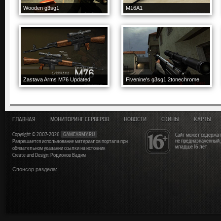
Wooden g3sg1
M16A1
Zastava Arms M76 Updated
Fivenine's g3sg1 2tonechrome
ГЛАВНАЯ
МОНИТОРИНГ СЕРВЕРОВ
НОВОСТИ
СКИНЫ
КАРТЫ
Copyright © 2007-2026
GAMEARMY.RU
Сайт может содержат
не предназначенный
Разрешается использование материалов портала при
младше 16 лет
обязательном указании ссылки на источник
Create and Design: Родионов Вадим
Спонсор раздела: