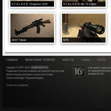
S.T.A.L.K.E.R. Dragunov SVD
S.T.A.L.K.E.R. AK-74 sniper
AK47 Tabuk
M76
ГЛАВНАЯ
МОНИТОРИНГ СЕРВЕРОВ
НОВОСТИ
СКИНЫ
КАРТЫ
Copyright © 2007-2026
GAMEARMY.RU
Сайт может содержат
не предназначенный
Разрешается использование материалов портала при
младше 16 лет
обязательном указании ссылки на источник
Create and Design: Родионов Вадим
Спонсор раздела: