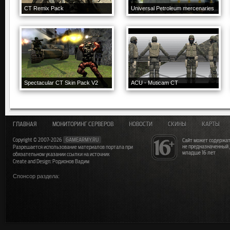
CT Remix Pack
Universal Petroleum mercenaries
Spectacular CT Skin Pack V2
ACU - Muticam CT
ГЛАВНАЯ
МОНИТОРИНГ СЕРВЕРОВ
НОВОСТИ
СКИНЫ
КАРТЫ
Copyright © 2007-2026
GAMEARMY.RU
Сайт может содержат
не предназначенный
Разрешается использование материалов портала при
младше 16 лет
обязательном указании ссылки на источник
Create and Design: Родионов Вадим
Спонсор раздела: