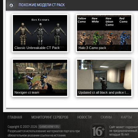
ПОХОЖИЕ МОДЕЛИ CT PACK
Classic Unbreakable CT Pack
Halo 3 Camo pack
Nextgen ct team
Updated ct all black and police logo
ГЛАВНАЯ
МОНИТОРИНГ СЕРВЕРОВ
НОВОСТИ
СКИНЫ
КАРТЫ
Copyright © 2007-2026
GAMEARMY.RU
Сайт может содержат
не предназначенный
Разрешается использование материалов портала при
младше 16 лет
обязательном указании ссылки на источник