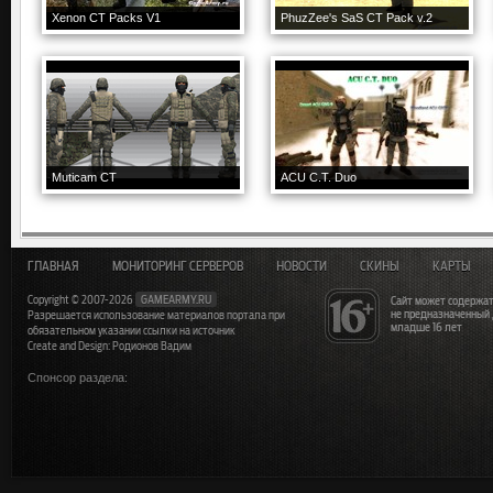
Xenon CT Packs V1
PhuzZee's SaS CT Pack v.2
Muticam CT
ACU C.T. Duo
ГЛАВНАЯ
МОНИТОРИНГ СЕРВЕРОВ
НОВОСТИ
СКИНЫ
КАРТЫ
Copyright © 2007-2026
GAMEARMY.RU
Сайт может содержат
не предназначенный
Разрешается использование материалов портала при
младше 16 лет
обязательном указании ссылки на источник
Create and Design: Родионов Вадим
Спонсор раздела: