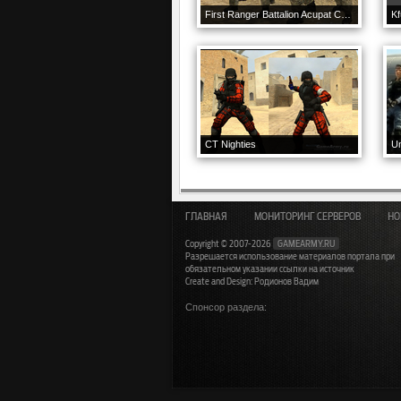
First Ranger Battalion Acupat CT Pack
K
CT Nighties
Un
ГЛАВНАЯ
МОНИТОРИНГ СЕРВЕРОВ
НО
Copyright © 2007-2026
GAMEARMY.RU
Разрешается использование материалов портала при
обязательном указании ссылки на источник
Create and Design: Родионов Вадим
Спонсор раздела: