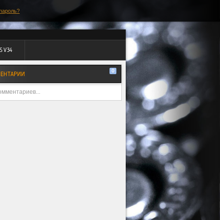
пароль?
S V34
0
ЕНТАРИИ
омментариев...