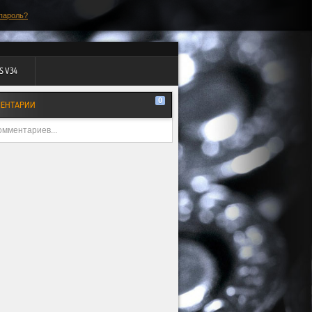
пароль?
S V34
0
ЕНТАРИИ
омментариев...