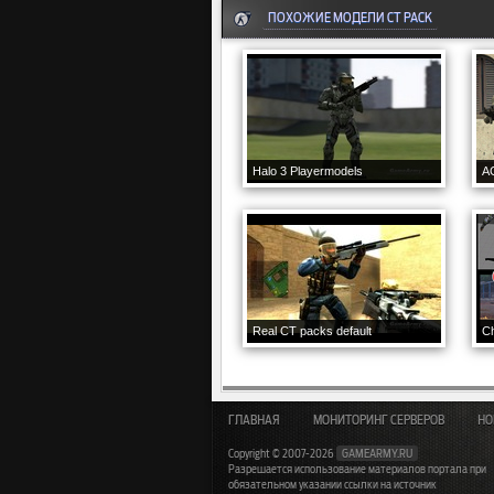
ПОХОЖИЕ МОДЕЛИ CT PACK
Halo 3 Playermodels
A
Real CT packs default
Ch
ГЛАВНАЯ
МОНИТОРИНГ СЕРВЕРОВ
НО
Copyright © 2007-2026
GAMEARMY.RU
Разрешается использование материалов портала при
обязательном указании ссылки на источник