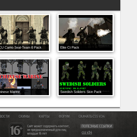
CU Camo Seal-Team 6 Pack
Elite Ct Pack
inese Marine
Swedish Soliders Skin Pack
ВОСТИ
СКИНЫ
КАРТЫ
ФОРУМ
СКАЧАТЬ CSS V34
Сайт может содержать контент,
ПОЛЕЗНЫЕ ССЫЛКИ
не предназначенный для лиц
css v34
младше 16 лет