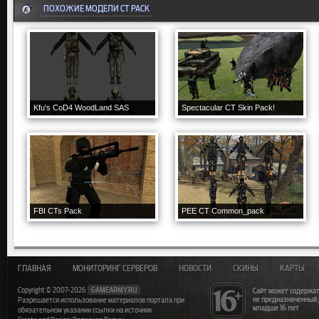
ПОХОЖИЕ МОДЕЛИ CT PACK
Kfu's CoD4 WoodLand SAS
Spectacular CT Skin Pack!
FBI CTs Pack
PEE CT Common_pack
ГЛАВНАЯ
МОНИТОРИНГ СЕРВЕРОВ
НОВОСТИ
СКИНЫ
КАРТЫ
Copyright © 2007-2026
GAMEARMY.RU
Сайт может содержат
не предназначенный
Разрешается использование материалов портала при
младше 16 лет
обязательном указании ссылки на источник