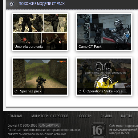
ПОХОЖИЕ МОДЕЛИ CT PACK
Umbrella corp units
Camo CT Pack
CT Specnaz pack
CTU Operations Strike Force
ГЛАВНАЯ
МОНИТОРИНГ СЕРВЕРОВ
НОВОСТИ
СКИНЫ
КАРТЫ
Copyright © 2007-2026
GAMEARMY.RU
Сайт может содержат
не предназначенный
Разрешается использование материалов портала при
младше 16 лет
обязательном указании ссылки на источник