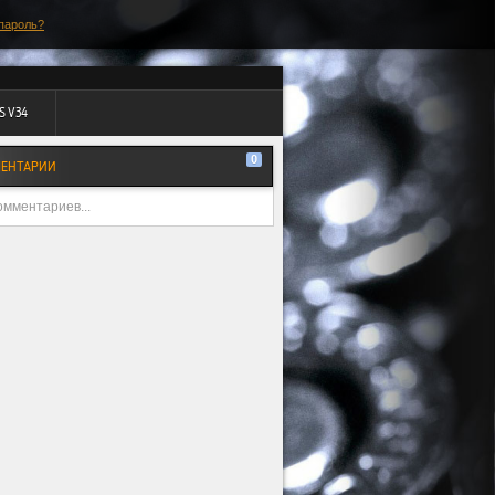
пароль?
S V34
0
ЕНТАРИИ
омментариев...