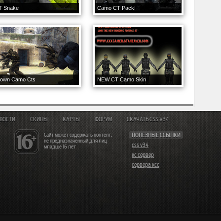
T Snake
Camo CT Pack!
rown Camo Cts
NEW CT Camo Skin
ВОСТИ
СКИНЫ
КАРТЫ
ФОРУМ
СКАЧАТЬ CSS V34
Сайт может содержать контент,
ПОЛЕЗНЫЕ ССЫЛКИ
не предназначенный для лиц
css v34
младше 16 лет
кс сервер
сервера ксс