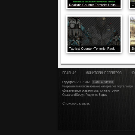
Realistic Counter Terrorist Units Pack
C
Tactical Counter-Terrorist Pack
B
ГЛАВНАЯ
МОНИТОРИНГ СЕРВЕРОВ
НО
Copyright © 2007-2026
GAMEARMY.RU
Разрешается использование материалов портала при
обязательном указании ссылки на источник
Create and Design: Родионов Вадим
Спонсор раздела: