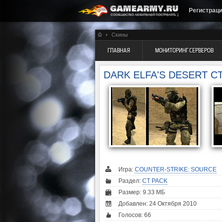
Регистрац
Скины
ГЛАВНАЯ
МОНИТОРИНГ СЕРВЕРОВ
DARK ELFA'S DESERT C
Игра:
COUNTER-STRIKE: SOURCE
Раздел:
CT PACK
Размер: 9.33 МБ
Добавлен: 24 Октября 2010
Голосов:
66