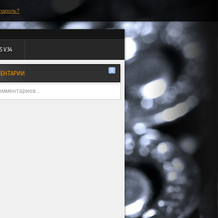
пароль?
S V34
0
ЕНТАРИИ
омментариев...