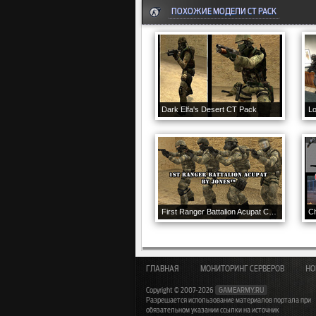
ПОХОЖИЕ МОДЕЛИ CT PACK
Dark Elfa's Desert CT Pack
L
First Ranger Battalion Acupat CT Pack
Ch
ГЛАВНАЯ
МОНИТОРИНГ СЕРВЕРОВ
НО
Copyright © 2007-2026
GAMEARMY.RU
Разрешается использование материалов портала при
обязательном указании ссылки на источник