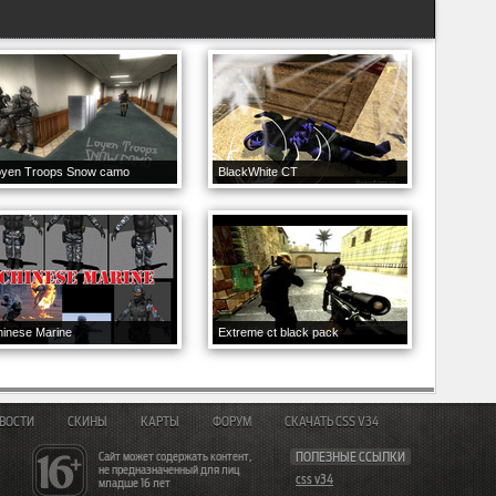
oyen Troops Snow camo
BlackWhite CT
inese Marine
Extreme ct black pack
ВОСТИ
СКИНЫ
КАРТЫ
ФОРУМ
СКАЧАТЬ CSS V34
Сайт может содержать контент,
ПОЛЕЗНЫЕ ССЫЛКИ
не предназначенный для лиц
css v34
младше 16 лет