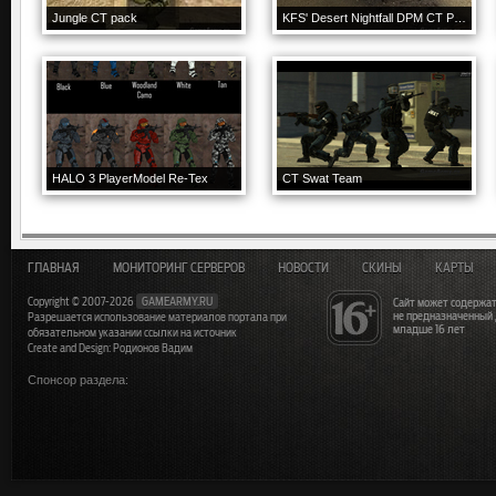
Jungle CT pack
KFS' Desert Nightfall DPM CT Pack
HALO 3 PlayerModel Re-Tex
CT Swat Team
ГЛАВНАЯ
МОНИТОРИНГ СЕРВЕРОВ
НОВОСТИ
СКИНЫ
КАРТЫ
Copyright © 2007-2026
GAMEARMY.RU
Сайт может содержат
не предназначенный
Разрешается использование материалов портала при
младше 16 лет
обязательном указании ссылки на источник
Create and Design: Родионов Вадим
Спонсор раздела: