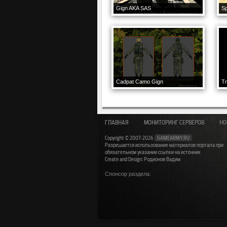
Gign AKA SAS
S
Cadpat Camo Gign
Tr
ГЛАВНАЯ
МОНИТОРИНГ СЕРВЕРОВ
НО
Copyright © 2007-2026
GAMEARMY.RU
Разрешается использование материалов портала при
обязательном указании ссылки на источник
Create and Design: Родионов Вадим
Спонсор раздела: