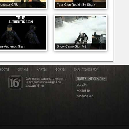
petsnaz-GRU
Fear Gign Reskin By Shark
ue Authentic Gign
Snow Camo Gign V.2
ВОСТИ
СКИНЫ
КАРТЫ
ФОРУМ
СКАЧАТЬ CSS V34
Сайт может содержать контент,
ПОЛЕЗНЫЕ ССЫЛКИ
не предназначенный для лиц
css v34
младше 16 лет
кс сервер
сервера ксс