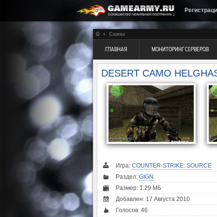
Регистрац
Скины
ГЛАВНАЯ
МОНИТОРИНГ СЕРВЕРОВ
DESERT CAMO HELGHAS
Игра:
COUNTER-STRIKE: SOURCE
Раздел:
GIGN
Размер: 1.29 МБ
Добавлен: 17 Августа 2010
Голосов:
46