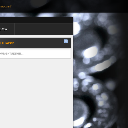
пароль?
S V34
0
ЕНТАРИИ
омментариев...