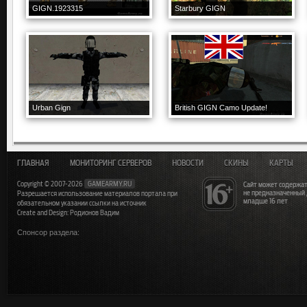
GIGN.1923315
Starbury GIGN
Urban Gign
British GIGN Camo Update!
ГЛАВНАЯ
МОНИТОРИНГ СЕРВЕРОВ
НОВОСТИ
СКИНЫ
КАРТЫ
Copyright © 2007-2026
GAMEARMY.RU
Сайт может содержат
не предназначенный
Разрешается использование материалов портала при
младше 16 лет
обязательном указании ссылки на источник
Create and Design: Родионов Вадим
Спонсор раздела: