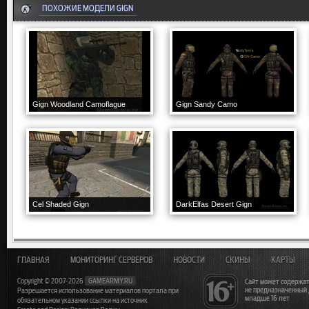
ПОХОЖИЕ МОДЕЛИ GIGN
Gign Woodland Camoflague
Gign Sandy Camo
Cel Shaded Gign
DarkElfas Desert Gign
ГЛАВНАЯ
МОНИТОРИНГ СЕРВЕРОВ
НОВОСТИ
СКИНЫ
КАРТЫ
Copyright © 2007-2026
GAMEARMY.RU
Сайт может содержат
не предназначенный
Разрешается использование материалов портала при
младше 16 лет
обязательном указании ссылки на источник