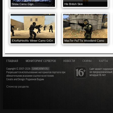
Snow Camo Gign
Hle British Skin
EXoRpHeoNs Winter Camo GiGn
MasTer PaTTis Woodland Camo
ГЛАВНАЯ
МОНИТОРИНГ СЕРВЕРОВ
НОВОСТИ
СКИНЫ
КАРТЫ
Copyright © 2007-2026
GAMEARMY.RU
Сайт может содержат
не предназначенный
Разрешается использование материалов портала при
младше 16 лет
обязательном указании ссылки на источник
Create and Design: Родионов Вадим
Спонсор раздела: