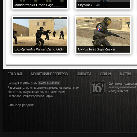
Modderfreaks Urban Gign
Skyblue GIGN
EXoRpHeoNs Winter Camo GiGn
Okk3s First Gign Reskin
ГЛАВНАЯ
МОНИТОРИНГ СЕРВЕРОВ
НОВОСТИ
СКИНЫ
КАРТЫ
Copyright © 2007-2026
GAMEARMY.RU
Сайт может содержат
не предназначенный
Разрешается использование материалов портала при
младше 16 лет
обязательном указании ссылки на источник
Create and Design: Родионов Вадим
Спонсор раздела: