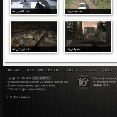
mp_coldfront
mp_carentan
mp_tex_ont 2
mp_cityvar
ГЛАВНАЯ
МОНИТОРИНГ СЕРВЕРОВ
НОВОСТИ
СКИНЫ
КАРТЫ
Copyright © 2007-2026
GAMEARMY.RU
Сайт может содержат
не предназначенный
Разрешается использование материалов портала при
младше 16 лет
обязательном указании ссылки на источник
Create and Design: Родионов Вадим
Спонсор раздела: