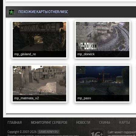
ПОХОЖИЕ КАРТЫ OTHER/MISC
mp_gisland_re
mp_doneck
mp_matmata_v2
mp_pass
ГЛАВНАЯ
МОНИТОРИНГ СЕРВЕРОВ
НОВОСТИ
СКИНЫ
КАРТЫ
Copyright © 2007-2026
GAMEARMY.RU
Сайт может содержат
не предназначенный