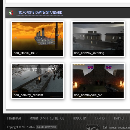
ПОХОЖИЕ КАРТЫ STANDARD
dod_titanic_1912
dod_convoy_evening
dod_convoy_realism
dod_hammyville_v2
ГЛАВНАЯ
МОНИТОРИНГ СЕРВЕРОВ
НОВОСТИ
СКИНЫ
КАРТЫ
Copyright © 2007-2026
GAMEARMY.RU
Сайт может содержат