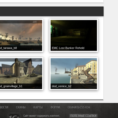
od_tarawa_b8
EMC Lost Bunker Reheld
d_grainvillage_b1
dod_venice_b2
ВОСТИ
СКИНЫ
КАРТЫ
ФОРУМ
СКАЧАТЬ CSS V34
Сайт может содержать контент,
ПОЛЕЗНЫЕ ССЫЛКИ