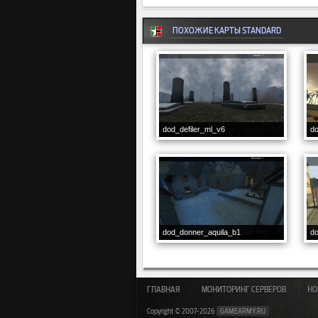
ПОХОЖИЕ КАРТЫ STANDARD
dod_defiler_ml_v6
d
dod_donner_aquila_b1
do
ГЛАВНАЯ
МОНИТОРИНГ СЕРВЕРОВ
НО
Copyright © 2007-2026
GAMEARMY.RU