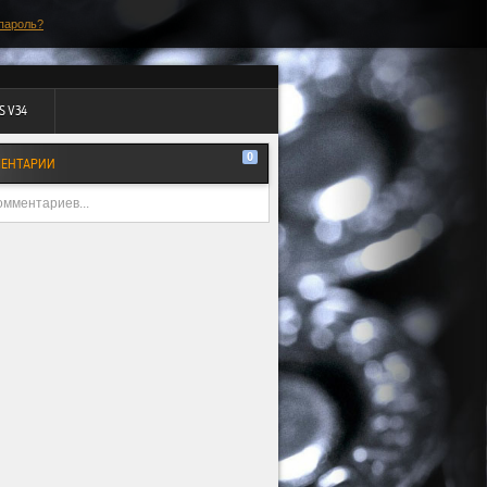
пароль?
S V34
0
ЕНТАРИИ
омментариев...