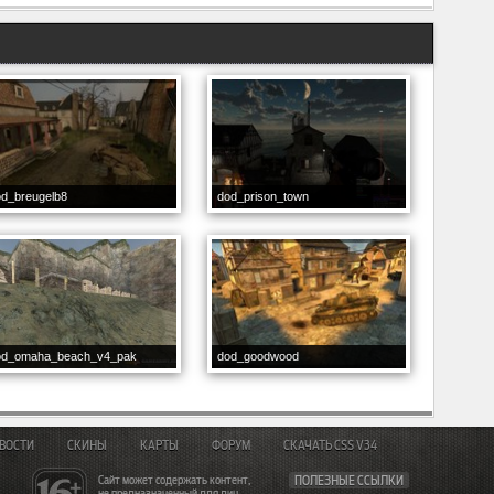
od_breugelb8
dod_prison_town
od_omaha_beach_v4_pak
dod_goodwood
ВОСТИ
СКИНЫ
КАРТЫ
ФОРУМ
СКАЧАТЬ CSS V34
Сайт может содержать контент,
ПОЛЕЗНЫЕ ССЫЛКИ
не предназначенный для лиц