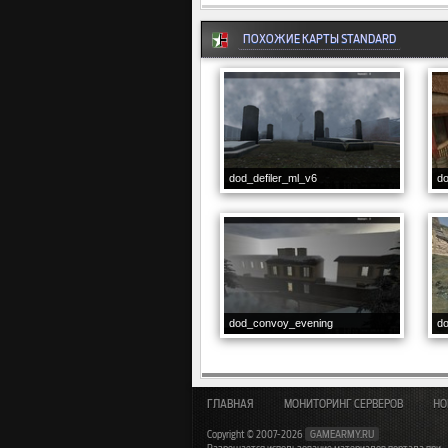
ПОХОЖИЕ КАРТЫ STANDARD
dod_defiler_ml_v6
d
dod_convoy_evening
d
ГЛАВНАЯ
МОНИТОРИНГ СЕРВЕРОВ
НО
Copyright © 2007-2026
GAMEARMY.RU