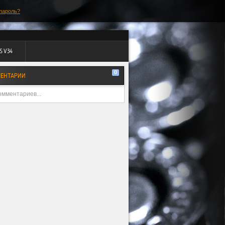
пароль?
S V34
0
ЕНТАРИИ
омментариев...