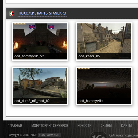
ПОХОЖИЕ КАРТЫ STANDARD
dod_hammyville_v2
dod_kalter_b5
dod_dust2_tdf_mod_b2
dod_hammyville
ГЛАВНАЯ
МОНИТОРИНГ СЕРВЕРОВ
НОВОСТИ
СКИНЫ
КАРТЫ
Copyright © 2007-2026
GAMEARMY.RU
Сайт может содержат