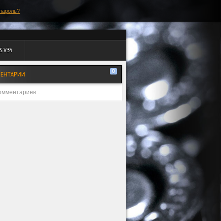
пароль?
S V34
0
ЕНТАРИИ
омментариев...